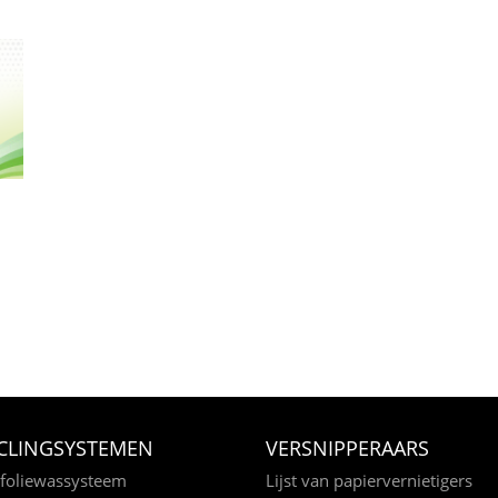
CLINGSYSTEMEN
VERSNIPPERAARS
foliewassysteem
Lijst van papiervernietigers