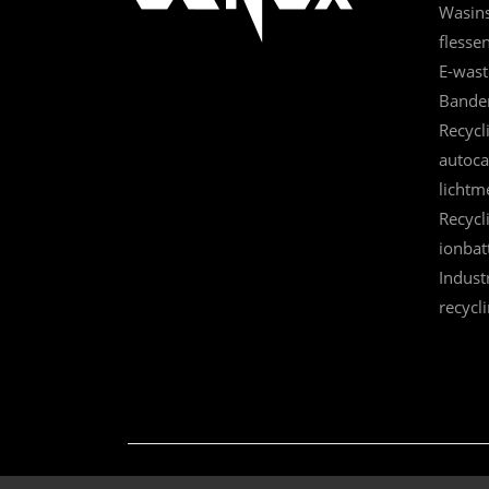
Wasins
flesse
E-wast
Bande
Recycl
autoca
lichtm
Recycl
ionbat
Indust
recycl
© 2023
GENOX RECYCLING TECH CO., LTD.
Alle rechten voorbe