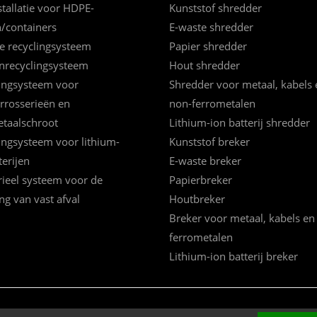
tallatie voor HDPE-
Kunststof shredder
n/containers
E-waste shredder
e recyclingsysteem
Papier shredder
nrecyclingsysteem
Hout shredder
ingsysteem voor
Shredder voor metaal, kabels 
rrosserieën en
non-ferrometalen
etaalschroot
Lithium-ion batterij shredder
ingsysteem voor lithium-
Kunststof breker
terijen
E-waste breker
rieel systeem voor de
Papierbreker
ing van vast afval
Houtbreker
Breker voor metaal, kabels en
ferrometalen
Lithium-ion batterij breker
houden.
|
粤ICP备14069228号