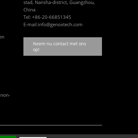
stad, Nansha-district, Guangzhou,
China
Tel:
+86-20-66851345
E-mail:
info@genoxtech.com
en
Neem nu contact met ons
op!
 non-