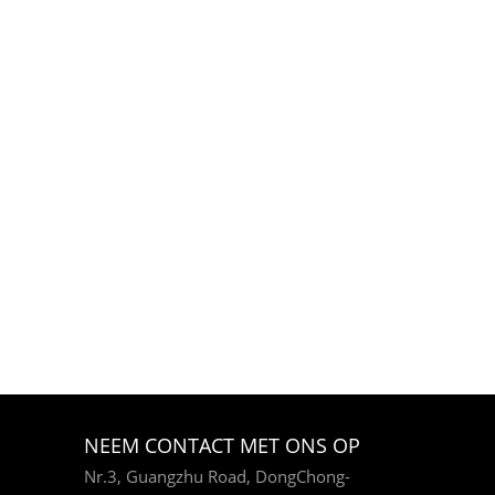
NEEM CONTACT MET ONS OP
Nr.3, Guangzhu Road, DongChong-