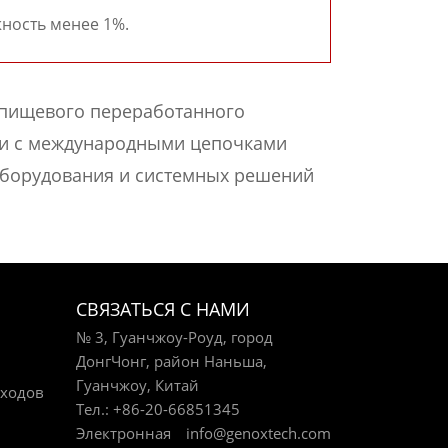
жность менее 1%.
 пищевого переработанного
язи с международными цепочками
оборудования и системных решений
СВЯЗАТЬСЯ С НАМИ
№ 3, Гуанчжоу-Роуд, город
ДонгЧонг, район Наньша,
Гуанчжоу, Китай
тходов
Тел.:
+86-20-66851345
Электронная
info@genoxtech.com