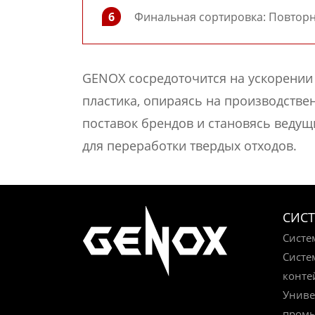
6
Финальная сортировка: Повторн
GENOX сосредоточится на ускорении
пластика, опираясь на производств
поставок брендов и становясь веду
для переработки твердых отходов.
СИСТ
Систе
Систе
конте
Униве
пром