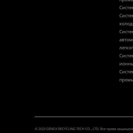
Систе
Систе
холод
Систе
автом
легко
Систе
ионны
Систе
промы
© 2023
GENOX RECYCLING TECH CO., LTD.
Все права защищен