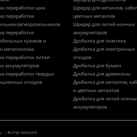
ма переработки шин
Шредер для металлов, кабе
ма переработки
цветных металлов
ильников/морозильников
Шредер для литий-ионных
ма переработки
аккумуляторов
обильных кузовов и
Дробилка для пластика
го металлолома
Дробилка для электронных
ма переработки литий-
отходов
х аккумуляторов
Дробилка для бумаги
ма переработки твердых
Дробилка для древесины
шленных отходов
Дробилка для металлов, ка
и цветных металлов
Дробилка для литий-ионны
аккумуляторов
ы.
|
粤ICP备14069228号