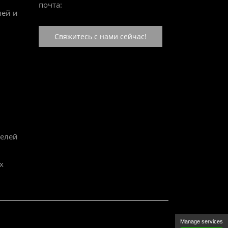
почта:
лей и
Свяжитесь с нами сейчас!
белей
х
Manage services