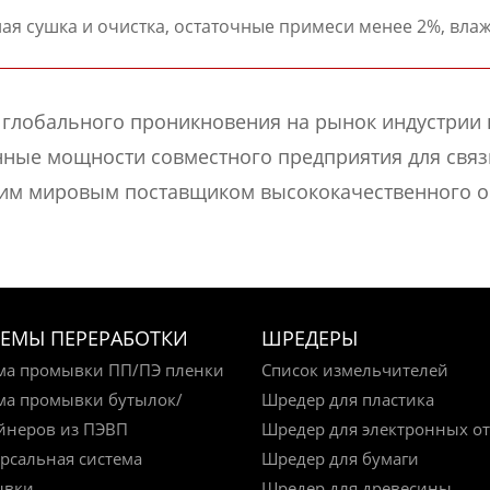
ая сушка и очистка, остаточные примеси менее 2%, вла
 глобального проникновения на рынок индустрии
енные мощности совместного предприятия для св
щим мировым поставщиком высококачественного 
ЕМЫ ПЕРЕРАБОТКИ
ШРЕДЕРЫ
ма промывки ПП/ПЭ пленки
Список измельчителей
ма промывки бутылок/
Шредер для пластика
йнеров из ПЭВП
Шредер для электронных о
рсальная система
Шредер для бумаги
ывки
Шредер для древесины