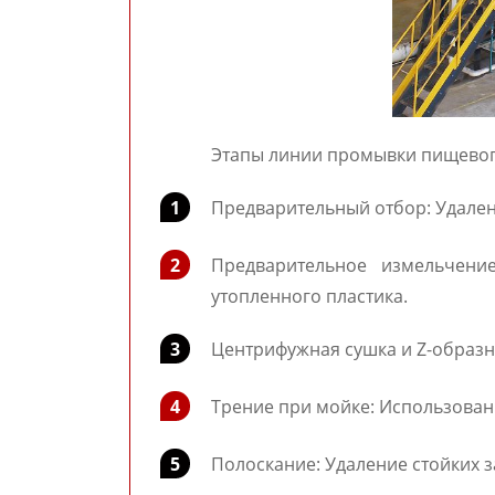
Этапы линии промывки пищевог
1
Предварительный отбор: Удален
2
Предварительное измельчени
утопленного пластика.
3
Центрифужная сушка и Z-образн
4
Трение при мойке: Использован
5
Полоскание: Удаление стойких за