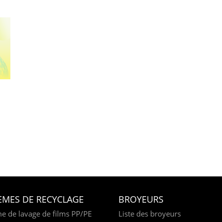
ÈMES DE RECYCLAGE
BROYEURS
e de lavage de films PP/PE
Liste des broyeurs