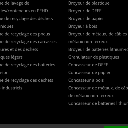
e de lavage de
Broyeur de plastique
lles/conteneurs en PEHD
Broyeur de DEEE
e de recyclage des déchets
Broyeur de papier
oniques
Broyeur à bois
e de recyclage des pneus
Broyeur de métaux, de câbles 
e de recyclage des carcasses
métaux non-ferreux
tures et des déchets
Broyeur de batteries lithium-i
iques légers
Granulateur de plastiques
e de recyclage des batteries
Concasseur de DEEE
m-ion
Concasseur de papier
e de recyclage des déchets
Concasseur à bois
 industriels
Concasseur de métaux, de câbl
de métaux non-ferreux
Concasseur de batteries lithi
|
ICP14069228号