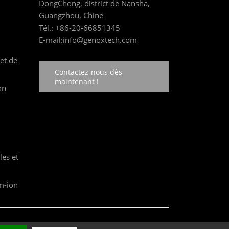
DongChong, district de Nansha,
Guangzhou, Chine
Tél.:
+86-20-66851345
E-mail:
info@genoxtech.com
et de
Contactez-nous dès
maintenant !
on
es et
um-ion