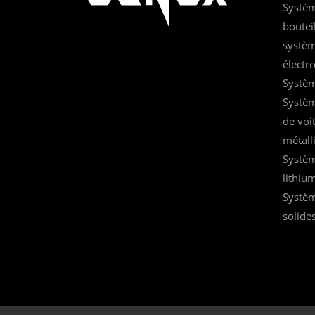
Systèm
boutei
systèm
électr
Systèm
Systèm
de voi
métall
Systèm
lithiu
Systèm
solides
© 2023
GENOX RECYCLING TECH CO., LTD.
Tous droits réservés.