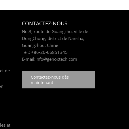
CONTACTEZ-NOUS
No.3, route de Guangzhu, ville de
DongChong, district de Nansha,
Guangzhou, Chine
Tél.:
+86-20-66851345
E-mail:
info@genoxtech.com
et de
Contactez-nous dès
maintenant !
on
es et