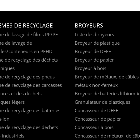
ÈMES DE RECYCLAGE
BROYEURS
e de lavage de films PP/PE
Liste des broyeurs
e de lavage de
Broyeur de plastique
lles/conteneurs en PEHD
Broyeur de DEEE
e de recyclage des déchets
Broyeur de papier
oniques
Broyeur à bois
e de recyclage des pneus
Broyeur de métaux, de câbles 
e de recyclage des carcasses
métaux non-ferreux
tures et des déchets
Broyeur de batteries lithium-i
iques légers
Granulateur de plastiques
e de recyclage des batteries
Concasseur de DEEE
m-ion
Concasseur de papier
e de recyclage des déchets
Concasseur à bois
 industriels
Concasseur de métaux, de câbl