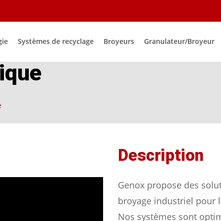
gie
Systèmes de recyclage
Broyeurs
Granulateur/Broyeur
tique
e
Description
Genox propose des solu
broyage industriel pour l
Nos systèmes sont optim