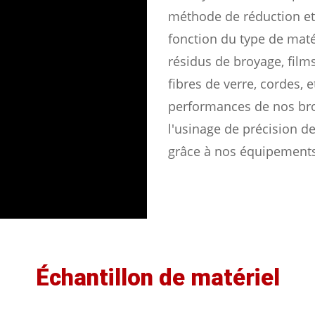
méthode de réduction et
fonction du type de matér
résidus de broyage, films
fibres de verre, cordes, e
performances de nos broy
l'usinage de précision d
grâce à nos équipement
Échantillon de matériel