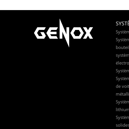
SYST
Systèm
Systèm
boutei
systèm
électr
Systèm
Systèm
de voi
métall
Systèm
lithiu
Systèm
solides