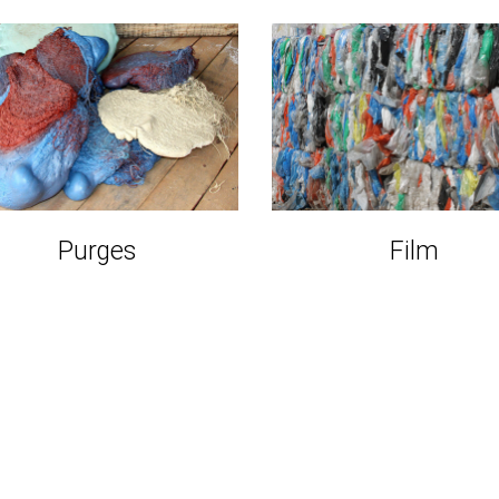
Purges
Film