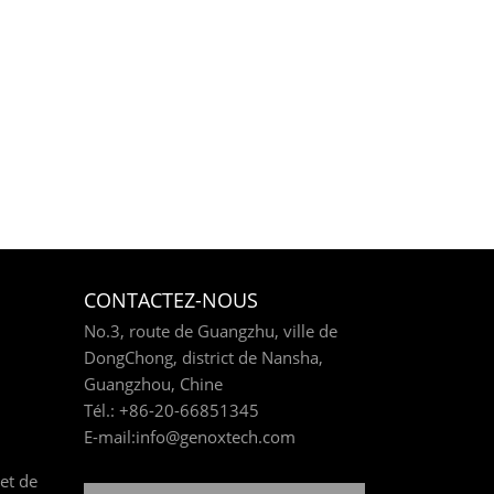
CONTACTEZ-NOUS
No.3, route de Guangzhu, ville de
DongChong, district de Nansha,
Guangzhou, Chine
Tél.:
+86-20-66851345
E-mail:
info@genoxtech.com
et de