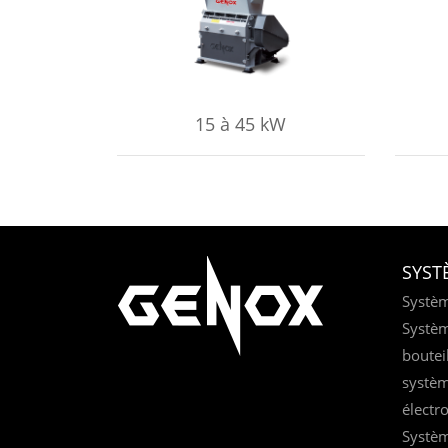
APPRENDRE ENCORE PLUS
AP
15 à 45 kW
SYST
Systèm
Systèm
boutei
systèm
électr
Systèm