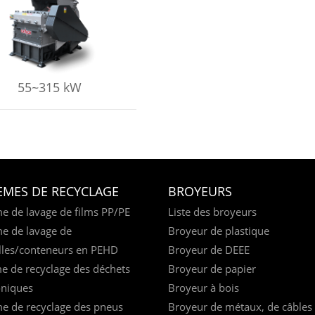
PRENDRE ENCORE PLUS
55~315 kW
ÈMES DE RECYCLAGE
BROYEURS
e de lavage de films PP/PE
Liste des broyeurs
e de lavage de
Broyeur de plastique
lles/conteneurs en PEHD
Broyeur de DEEE
e de recyclage des déchets
Broyeur de papier
oniques
Broyeur à bois
e de recyclage des pneus
Broyeur de métaux, de câbles 