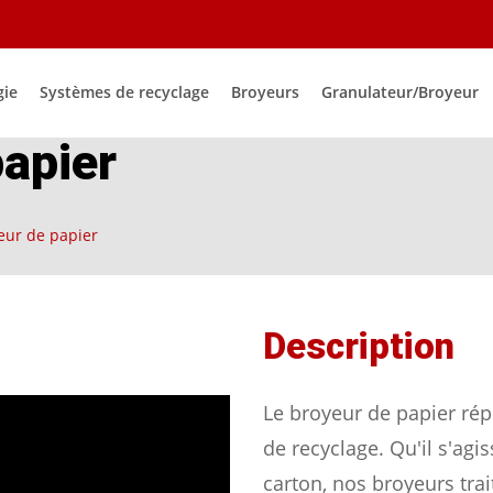
gie
Systèmes de recyclage
Broyeurs
Granulateur/Broyeur
apier
eur de papier
Description
Le broyeur de papier ré
de recyclage. Qu'il s'ag
carton, nos broyeurs trai