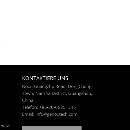
KONTAKTIERE UNS
No.3, Guangzhu Road, DongChong
Town, Nansha District, Guangzhou,
China
Telefon:
+86-20-66851345
Email:
info@genoxtech.com
metall-