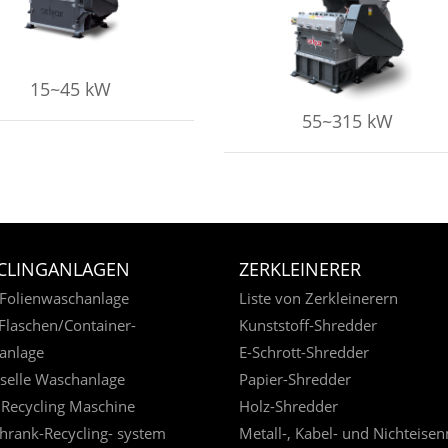
MEHR ERFAHREN
15~45 kW
55~315 kW
CLINGANLAGEN
ZERKLEINERER
Folienwaschanlage
Liste von Zerkleinerern
laschen/Container-
Kunststoff-Shredder
anlage
E-Schrott-Shredder
selle Waschanlage
Papier-Shredder
 Recycling Maschine
Holz-Shredder
hrank-Recycling- system
Metall-, Kabel- und Nichteisen