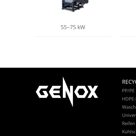
55~75 kW
RECY
PP/PE 
HDPE-F
Wasch
Univer
Reifen
Kühlsc