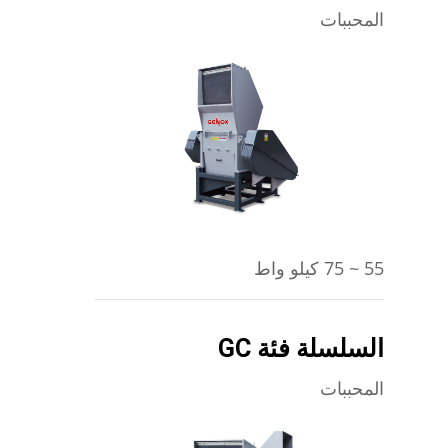
المحببات
يتعلم أكثر
55 ~ 75 كيلو واط
السلسلة فئة GC
المحببات