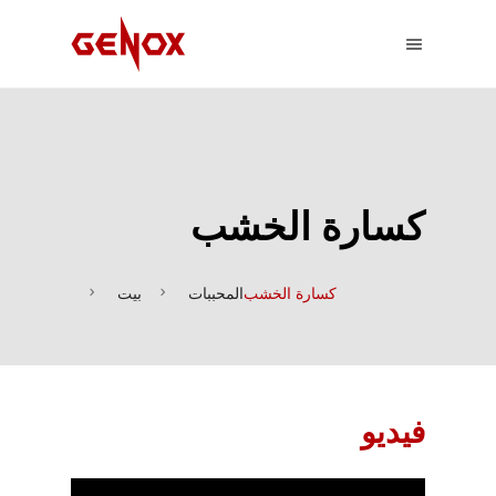
كسارة الخشب
كسارة الخشب
المحببات
بيت
فيديو