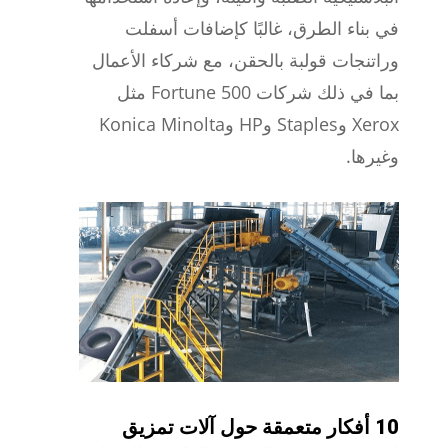
في بناء الطرق، غالبًا كإضافات أسفلت
وراتنجات قولبة بالحقن، مع شركاء الأعمال
بما في ذلك شركات Fortune 500 مثل
Xerox وStaples وHP وKonica Minolta
وغيرها.
10 أفكار متعمقة حول آلات تمزيق