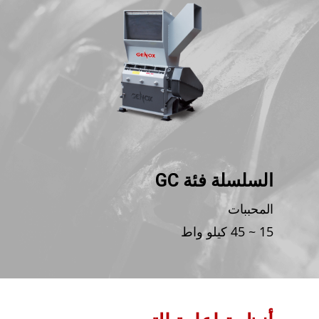
السلسلة فئة GC
السل
المحببات
ماكين
15 ~ 45 كيلو واط
160 ~ 220 كيلو واط