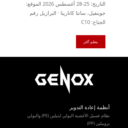
التاريخ: 25-28 أغسطس 2026 الموقع:
جوينفيل، سانتا كاتارينا · البرازيل رقم
الجناح: C10
يتعلم أكثر
أنظمة إعادة التدوير
نظام غسيل الأغشية البولي ايثيلين (PE) والبولي
بروبيلين (PP)