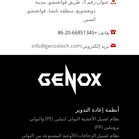
عنوان:
رقم 3، طريق قوانغتشو، مدينة
دونغشونغ، منطقة نانشا، قوانغتشو،
الصين
هاتف:
+86-20-66851345
بريد إلكتروني:
info@genoxtech.com
أنظمة إعادة التدوير
نظام غسيل الأغشية البولي ايثيلين (PE) والبولي
بروبيلين (PP)
نظام غسيل الزجاجات/الأوعية المصنوعة من البولي