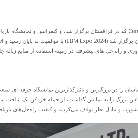
در اواخر ژوئن، Central Asia Plast World 2024 که در قزاقستان برگزار شد، و کنفرانس
فلزات، کنفرانس و نمایشگاه 2024 که در آلمان برگزار شد (
کارشناسان را در بزرگترین و تاثیرگذارترین نمایشگاه حرفه ای ص
 تبادل نظر توقف می‌کردند و کیفیت راه‌حل‌های بازیافت اختصاصی Genox ر