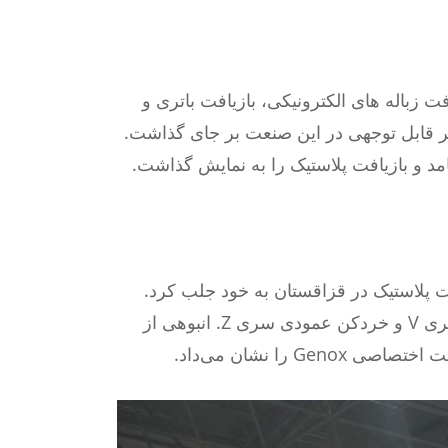
 و نمایشگاه بازیافت زباله های الکترونیکی، بازیافت باتری و
EBM Expo 2024) با موفقیت به پایان رسید و اثر قابل توجهی در این صنعت بر جای گذاشت.
نعت پلاستیک در قزاقستان به خود جلب کرد.
Genox چندین تجهیزات دفع زباله جامد در مقیاس بزرگ را به نمایش گذاشت، از جمله خردکن تک شافت سری V و خردکن عمودی سری Z. انبوهی از
ا نشان می‌داد.