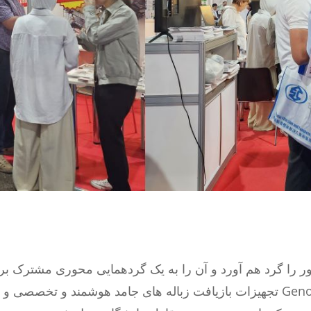
یداد تصمیم گیران ارشد بیش از 65 کشور را گرد هم آورد و آن را به یک گردهمایی
الکترونیکی، باتری و بازیافت فلز تبدیل کرد. Genox تجهیزات بازیافت زباله های جا