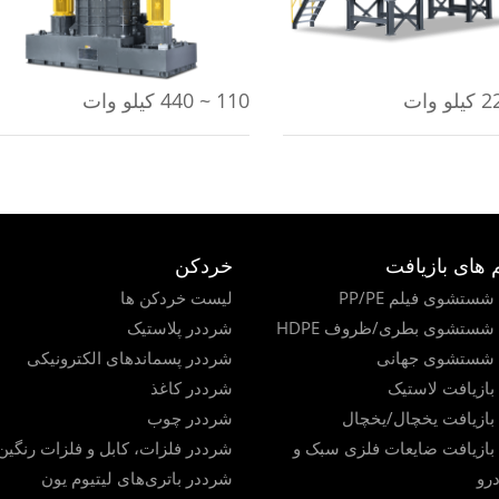
110 ~ 440 کیلو وات
های بازیافت
خردکن
تشوی فیلم PP/PE
لیست خردکن ها
شستشوی بطری/ظروف HDPE
شرددر پلاستیک
شستشوی جهانی
شرددر پسماندهای الکترونیکی
ازیافت لاستیک
شرددر کاغذ
ازیافت یخچال/یخچال
شرددر چوب
ازیافت ضایعات فلزی سبک و
شرددر فلزات، کابل و فلزات رنگین
درو
شرددر باتری‌های لیتیوم یون