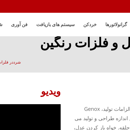
گرانولاتورها
خردکن
سیستم های بازیافت
فن آوری
ش
 و فلزات رنگین
شرددر فلزات
ویدیو
با توجه به نوع مواد فلزی، کابلی و غیرآهنی و الزامات تولید، Genox
ندازه طراحی و تولید می
قه. خواه باز کردن عدل،