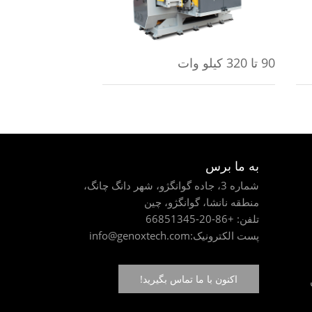
90 تا 320 کیلو وات
به ما برس
شماره 3، جاده گوانگژو، شهر دانگ چانگ،
منطقه نانشا، گوانگژو، چین
تلفن:
+86-20-66851345
پست الکترونیک:
info@genoxtech.com
اکنون با ما تماس بگیرید!