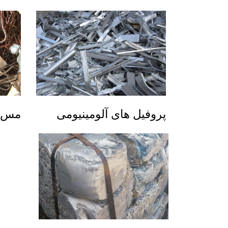
پروفیل های آلومینیومی
مس ق