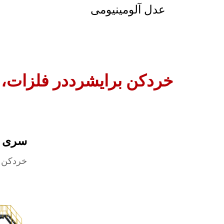
عدل آلومینیومی
خردکن برایشرددر فلزات، ک
سری X
خردکن 
بیشتر ب