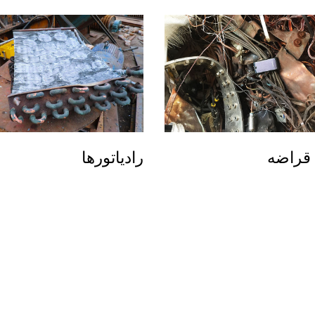
راضه
رادیاتورها