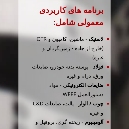
برنامه های کاربردی
معمولی شامل:
لاستیک
- ماشین، کامیون و OTR
(خارج از جاده - زمین‌گردان و
غیره)
فولاد
- پوسته بدنه خودرو، ضایعات
ورق، درام و غیره
ضایعات الکترونیکی
- مواد
دستورالعمل WEEE.
چوب / الوار
- پالت، ضایعات C&D
و غیره
آلومینیوم
- ریخته گری، پروفیل و