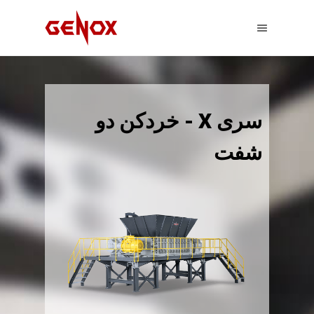
سری X - خردکن دو
شفت