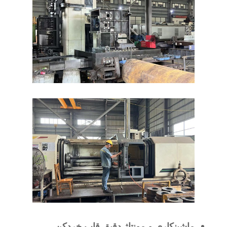
ماشینکاری و مونتاژ دقیق قاب خردکن