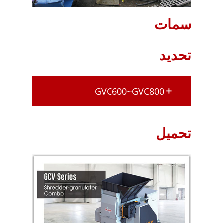
سمات
تحديد
GVC600~GVC800
تحميل